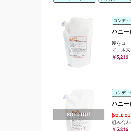
コンディ
ハニー
髪をコー
て、本来
￥5,216
コンディ
ハニー
[SOLD OU
組み合わ
￥5,216