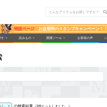
特設ページ
お盆期間のスタンプキャンペーン！
探す
読みもの
開運ツール
お客様の声
索
×
の検索結果
なし
（3件ヒットしました。）