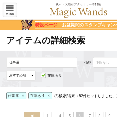
MENU
特設ページ
お盆期間のスタンプキャン
アイテムの詳細検索
価格
在庫あり
×
×
の検索結果
仕事運
在庫あり
（82件ヒットしました。
prev
1
...
4
5
6
7
8
9