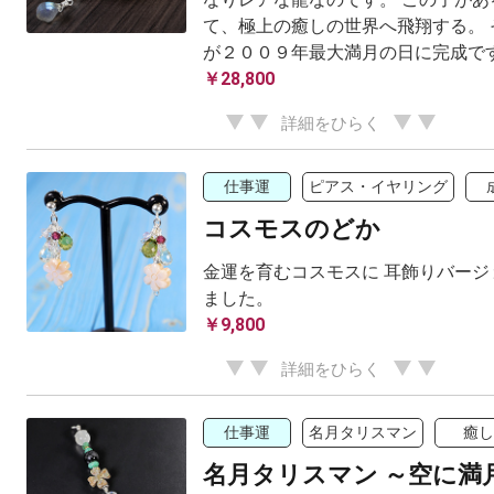
て、極上の癒しの世界へ飛翔する。 
が２００９年最大満月の日に完成で
￥28,800
詳細をひらく
仕事運
ピアス・イヤリング
コスモスのどか
金運を育むコスモスに 耳飾りバージ
ました。
￥9,800
詳細をひらく
仕事運
名月タリスマン
癒し
名月タリスマン ～空に満