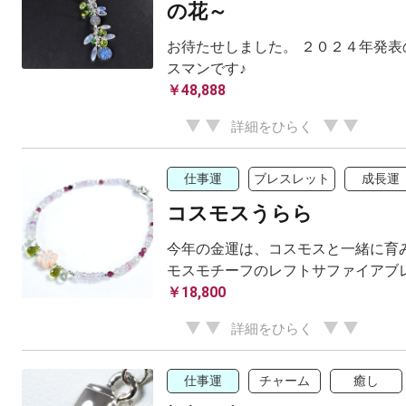
の花～
お待たせしました。 ２０２４年発表
スマンです♪
￥48,888
詳細をひらく
仕事運
ブレスレット
成長運
コスモスうらら
今年の金運は、コスモスと一緒に育み
モスモチーフのレフトサファイアブ
￥18,800
詳細をひらく
仕事運
チャーム
癒し