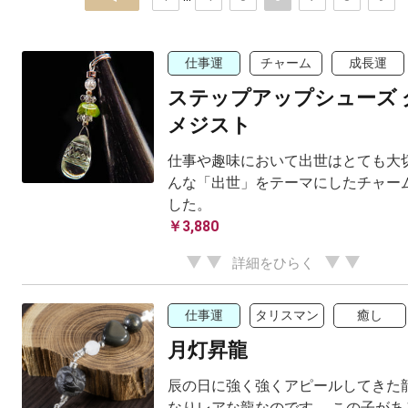
仕事運
チャーム
成長運
ステップアップシューズ 
メジスト
仕事や趣味において出世はとても大切
んな「出世」をテーマにしたチャー
した。
￥3,880
詳細をひらく
仕事運
タリスマン
癒し
月灯昇龍
辰の日に強く強くアピールしてきた龍
なりレアな龍なのです。 この子があ