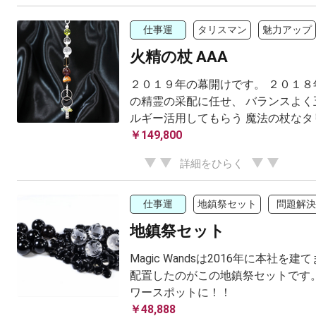
仕事運
タリスマン
魅力アップ
火精の杖 AAA
２０１９年の幕開けです。 ２０１８
の精霊の采配に任せ、 バランスよく
ルギー活用してもらう 魔法の杖なタ
￥149,800
詳細をひらく
仕事運
地鎮祭セット
問題解決
地鎮祭セット
Magic Wandsは2016年に本社を
配置したのがこの地鎮祭セットです。
ワースポットに！！
￥48,888