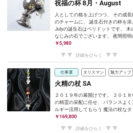
祝福の杯 8月・August
人としての格を上げつつ、 その成長
のチャームに、 誕生石付きの杯を添
Julyの誕生石はペリドットです。 
なじみの石でございます。 夜間照明の下
￥5,980
詳細をひらく
仕事運
タリスマン
魅力アップ
火精の杖 SA
２０１９年の幕開けです。 ２０１８
の精霊の采配に任せ、 バランスよく
ルギー活用してもらう 魔法の杖なタ
￥169,800
詳細をひらく