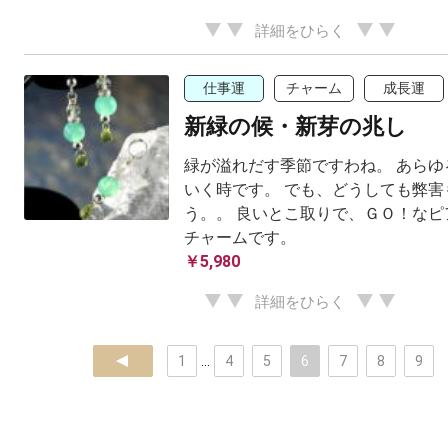
詳細をひらく
仕事運
チャーム
成長運
新緑の候・新芽の兆し
緑が溢れだす季節ですわね。 あらゆ
いく時です。 でも、どうしても弊害
う。。 良いとこ取りで、ＧＯ！なピ
チャームです。
￥5,980
詳細をひらく
prev
1
...
4
5
6
7
8
9